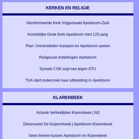
KERKEN EN RELIGIE
Gereformeerde Kerk Vrijgemaakt Apeldoorn-Zuid
Koninklijke Grote Kerk Apeldoorn viert 125-jarig
Plan: Universiteiten Kampen en Apeldoorn samen
Religieuze Instellingen Apeldoorn
Synode CGK zegt nee tegen GTU
TUA start onderzoek naar uitbreiding in Apeldoorn
KLARENBEEK
Actuele Vertrektijden Klarenbeek | NS
Dierenasiel De Kuipershoek | Apeldoorn-Klarenbeek
Geen treinen tussen Apeldoorn en Klarenbeek