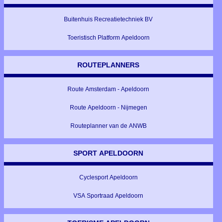
Buitenhuis Recreatietechniek BV
Toeristisch Platform Apeldoorn
ROUTEPLANNERS
Route Amsterdam - Apeldoorn
Route Apeldoorn - Nijmegen
Routeplanner van de ANWB
SPORT APELDOORN
Cyclesport Apeldoorn
VSA Sportraad Apeldoorn