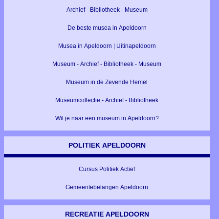
Archief - Bibliotheek - Museum
De beste musea in Apeldoorn
Musea in Apeldoorn | Uitinapeldoorn
Museum - Archief - Bibliotheek - Museum
Museum in de Zevende Hemel
Museumcollectie - Archief - Bibliotheek
Wil je naar een museum in Apeldoorn?
POLITIEK APELDOORN
Cursus Politiek Actief
Gemeentebelangen Apeldoorn
RECREATIE APELDOORN