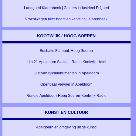
Landgoed Klarenbeek | Gelders Industrieel Erfgoed
Vrachtwagen ramt boom en kantelt bij Klarenbeek
KOOTWIJK / HOOG SOEREN
Bushalte Echoput, Hoog Soeren
Lijn 21 Apeldoorn Station - Radio Kootwijk Hotel
Lijst van rijksmonumenten in Apeldoorn
Openbaar vervoer in Apeldoorn
Rondje Apeldoorn-Hoog Soeren-Kootwijk-Radio
KUNST EN CULTUUR
Apeldoorn en omgeving uit de kunst!