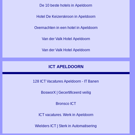
De 10 beste hotels in Apeldoorn
Hotel De Keizerskroon in Apeldoorn
Overnachten in een hotel in Apeldoorn
Van der Valk Hotel Apeldoorn
Van der Valk Hotel Apeldoorn
ICT APELDOORN
128 ICT Vacatures Apeldoorn - IT Banen
BosworX | Gecertificeerd veilig
Bronsco ICT
ICT vacatures. Werk in Apeldoorn
Wielders ICT | Sterk in Automatisering