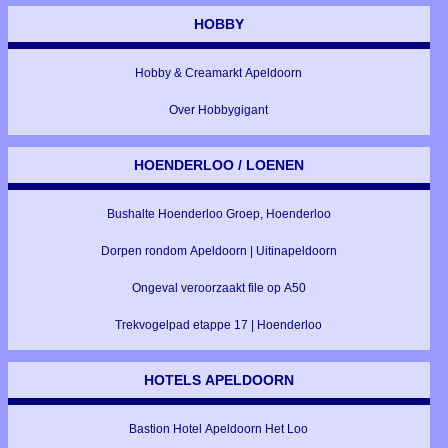
HOBBY
Hobby & Creamarkt Apeldoorn
Over Hobbygigant
HOENDERLOO / LOENEN
Bushalte Hoenderloo Groep, Hoenderloo
Dorpen rondom Apeldoorn | Uitinapeldoorn
Ongeval veroorzaakt file op A50
Trekvogelpad etappe 17 | Hoenderloo
HOTELS APELDOORN
Bastion Hotel Apeldoorn Het Loo